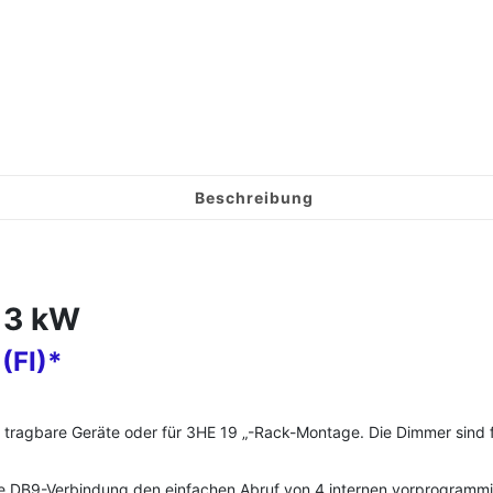
Beschreibung
 3 kW
(FI)*
als tragbare Geräte oder für 3HE 19 „-Rack-Montage. Die Dimmer sind
e DB9-Verbindung den einfachen Abruf von 4 internen vorprogrammie