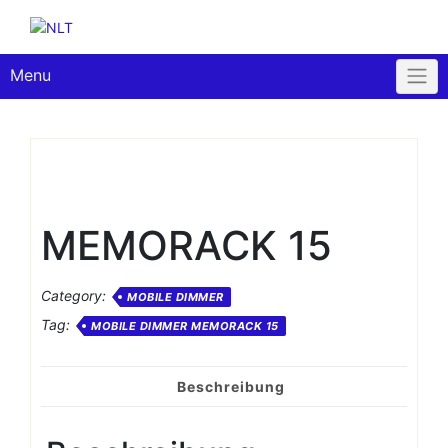
Skip
to
content
Menu
MEMORACK 15
Category:
MOBILE DIMMER
Tag:
MOBILE DIMMER MEMORACK 15
Beschreibung