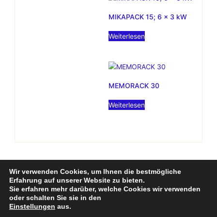
MIKAPACK 15; 6 x 3 kW
Weiterlesen
MEMORACK 30
Weiterlesen
Wir verwenden Cookies, um Ihnen die bestmögliche
NLT – Exklusiver Vertrieb von
Erfahrung auf unserer Website zu bieten.
Sie erfahren mehr darüber, welche Cookies wir verwenden
ADBSTAGELIGHT in
oder schalten Sie sie in den
Einstellungen
aus.
Deutschland