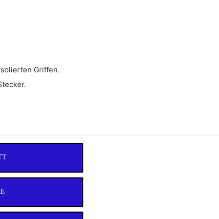
olierten Griffen.
Stecker.
TT
RE