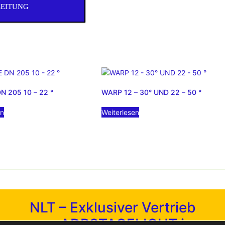
LEITUNG
N 205 10 – 22 °
WARP 12 – 30° UND 22 – 50 °
en
Weiterlesen
NLT – Exklusiver Vertrieb
von ADBSTAGELIGHT in