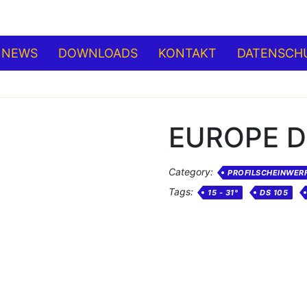
NEWS
DOWNLOADS
KONTAKT
DATENSCH
EUROPE DS
Category:
PROFILSCHEINWERF
Tags:
15 - 31°
DS 105