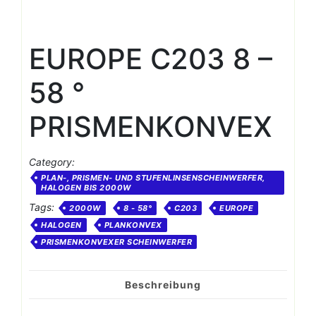
EUROPE C203 8 –
58 °
PRISMENKONVEX
Category:
PLAN-, PRISMEN- UND STUFENLINSENSCHEINWERFER,
HALOGEN BIS 2000W
Tags:
2000W
8 - 58°
C203
EUROPE
HALOGEN
PLANKONVEX
PRISMENKONVEXER SCHEINWERFER
Beschreibung