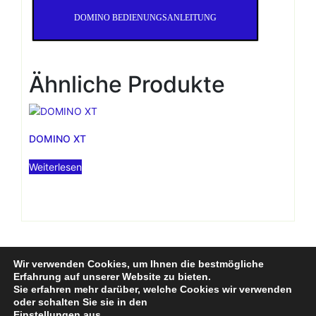
DOMINO BEDIENUNGSANLEITUNG
Ähnliche Produkte
DOMINO XT
Weiterlesen
Wir verwenden Cookies, um Ihnen die bestmögliche
NLT – Exklusiver Vertrieb von
Erfahrung auf unserer Website zu bieten.
Sie erfahren mehr darüber, welche Cookies wir verwenden
ADBSTAGELIGHT in
oder schalten Sie sie in den
Einstellungen
aus.